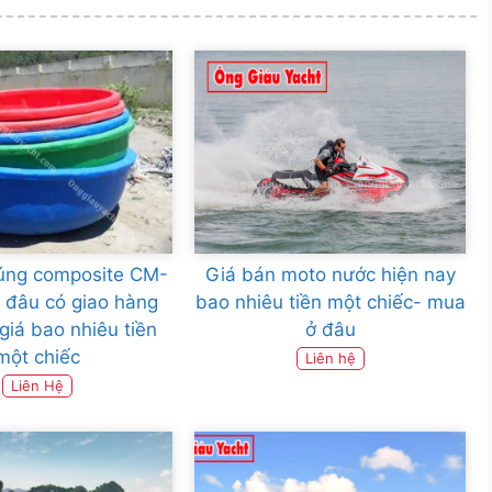
úng composite CM-
Giá bán moto nước hiện nay
 đâu có giao hàng
bao nhiêu tiền một chiếc- mua
 giá bao nhiêu tiền
ở đâu
một chiếc
Liên hệ
Liên Hệ