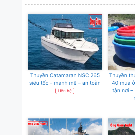
Thuyền Catamaran NSC 265
Thuyền th
siêu tốc – mạnh mẽ – an toàn
40 mua ở
tận nơi –
Liên hệ