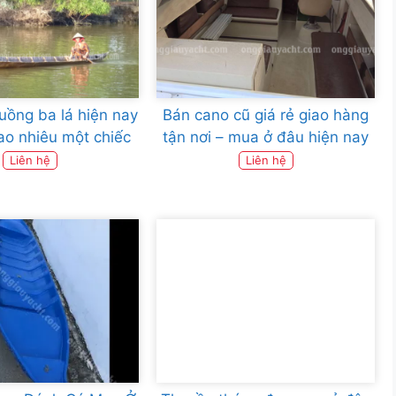
uồng ba lá hiện nay
Bán cano cũ giá rẻ giao hàng
ao nhiêu một chiếc
tận nơi – mua ở đâu hiện nay
Liên hệ
Liên hệ