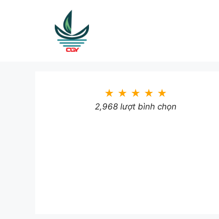
Skip
to
content
★
★
★
★
★
2,968 lượt bình chọn