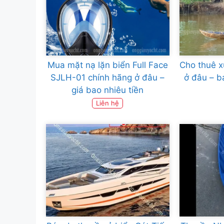
Mua mặt nạ lặn biển Full Face
Cho thuê x
SJLH-01 chính hãng ở đâu –
ở đâu – b
giá bao nhiêu tiền
Liên hệ