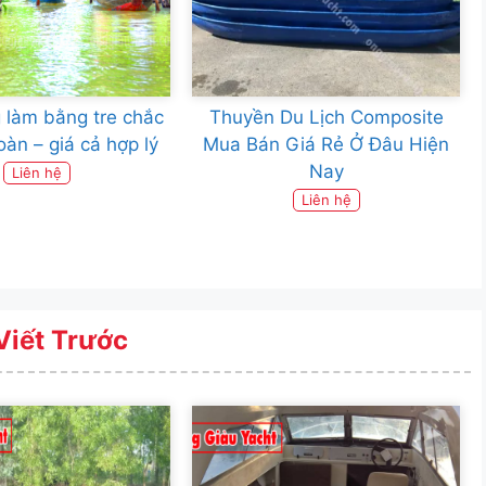
 làm bằng tre chắc
Thuyền Du Lịch Composite
oàn – giá cả hợp lý
Mua Bán Giá Rẻ Ở Đâu Hiện
Nay
Liên hệ
Liên hệ
Viết Trước