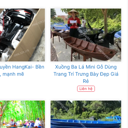
huyền HangKai- Bền
Xuồng Ba Lá Mini Gỗ Dùng
ỉ, mạnh mẽ
Trang Trí Trưng Bày Đẹp Giá
Rẻ
Liên hệ