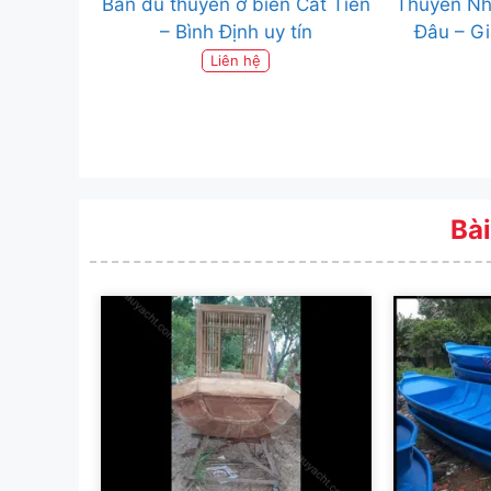
Bán du thuyền ở biển Cát Tiến
Thuyền N
– Bình Định uy tín
Đâu – Gi
Liên hệ
Bài