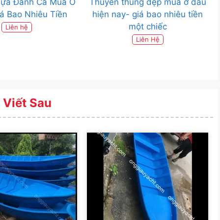
hựa Đánh Cá Mua Ở
Thuyền thúng đẹp mua ở đâu
á Bao Nhiêu Tiền
hiện nay- giá bao nhiêu tiền
một chiếc
Liên hệ
Liên Hệ
 Viết Sau