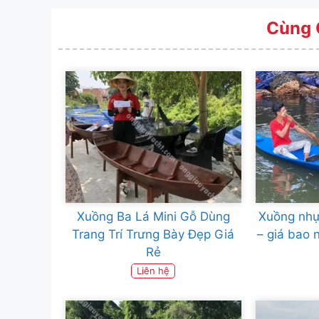
Cùng 
Xuồng Ba Lá Mini Gỗ Dùng
Xuồng nhự
Trang Trí Trưng Bày Đẹp Giá
– giá bao 
Rẻ
Liên hệ