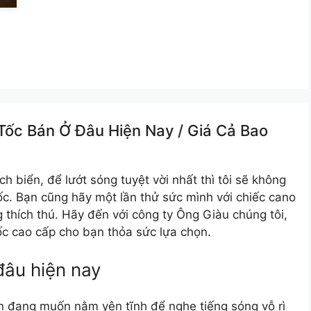
ốc Bán Ở Đâu Hiện Nay /️ Giá Cả Bao
ch biển, để lướt sóng tuyệt vời nhất thì tôi sẽ không
ốc. Bạn cũng hãy một lần thử sức mình với chiếc cano
 thích thú. Hãy đến với công ty Ông Giàu chúng tôi,
tốc cao cấp cho bạn thỏa sức lựa chọn.
đâu hiện nay
n đang muốn nằm yên tĩnh để nghe tiếng sóng vỗ rì