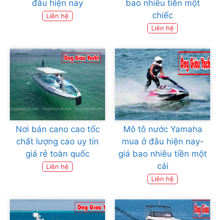
đâu hiện nay
bao nhiêu tiền một
chiếc
Liên hệ
Liên hệ
Nơi bán cano cao tốc
Mô tô nước Yamaha
chất lượng cao uy tín
mua ở đâu hiện nay-
giá rẻ toàn quốc
giá bao nhiêu tiền một
cái
Liên hệ
Liên hệ