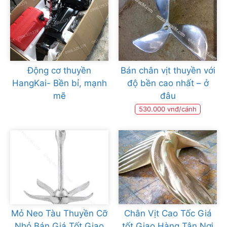
Động cơ thuyền
Bán chân vịt thuyền với
HangKai- Bền bỉ, mạnh
độ bền cao nhất – ở
mẽ
đâu
530.000 vnđ/cánh
Mỏ Neo Tàu Thuyền Cỡ
Chân Vịt Cao Tốc Giá
Nhỏ Bán Giá Tốt Giao
tốt Giao Hàng Tận Nơi