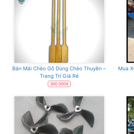
Bán Mái Chèo Gỗ Dùng Chèo Thuyền –
Mua X
Trang Trí Giá Rẻ
300.000đ