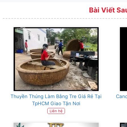
Bài Viết Sa
Thuyền Thúng Làm Bằng Tre Giá Rẻ Tại
Cano
TpHCM Giao Tận Nơi
Liên hệ