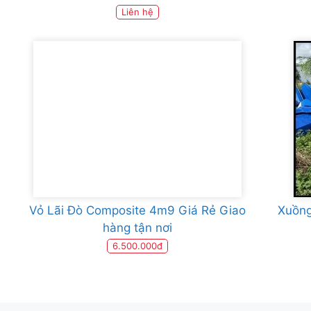
Liên hệ
Vỏ Lãi Đò Composite 4m9 Giá Rẻ Giao
Xuồng
hàng tận nơi
6.500.000đ