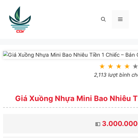
Skip
to
content
Menu
★
★
★
★
2,113 lượt bình c
Giá Xuồng Nhựa Mini Bao Nhiêu Ti
3.000.000
💵