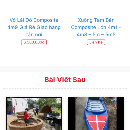
Vỏ Lãi Đò Composite
Xuồng Tam Bản
4m9 Giá Rẻ Giao hàng
Composite Lớn 4m1 –
tận nơi
4m8 – 5m – 5m5
6.500.000đ
Liên hệ
Bài Viết Sau