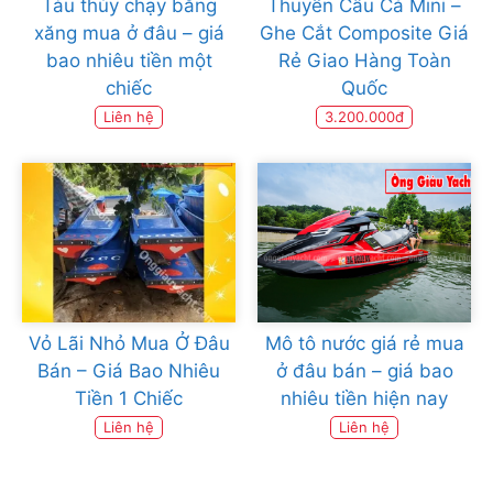
Tàu thủy chạy bằng
Thuyền Câu Cá Mini –
xăng mua ở đâu – giá
Ghe Cắt Composite Giá
bao nhiêu tiền một
Rẻ Giao Hàng Toàn
chiếc
Quốc
Liên hệ
3.200.000đ
Vỏ Lãi Nhỏ Mua Ở Đâu
Mô tô nước giá rẻ mua
Bán – Giá Bao Nhiêu
ở đâu bán – giá bao
Tiền 1 Chiếc
nhiêu tiền hiện nay
Liên hệ
Liên hệ