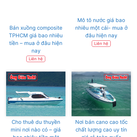
Mô tô nước giá bao
Bán xuồng composite
nhiêu một cái- mua ở
TPHCM giá bao nhiêu
đâu hiện nay
tiền – mua ở đâu hiện
Liên hệ
nay
Liên hệ
Cho thuê du thuyền
Nơi bán cano cao tốc
mini nơi nào có – giá
chất lượng cao uy tín