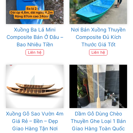
Xuồng Ba Lá Mini
Nơi Bán Xuồng Thuyền
Composite Bán Ở Đâu –
Composite Đủ Kích
Bao Nhiêu Tiền
Thước Giá Tốt
Liên hệ
Liên hệ
Xuồng Gỗ Sao Vườn 4m
Dầm Gỗ Dùng Chèo
Giá Rẻ – Bền – Đẹp
Thuyền Ghe Loại 1 Bán
Giao Hàng Tận Nơi
Giao Hàng Toàn Quốc