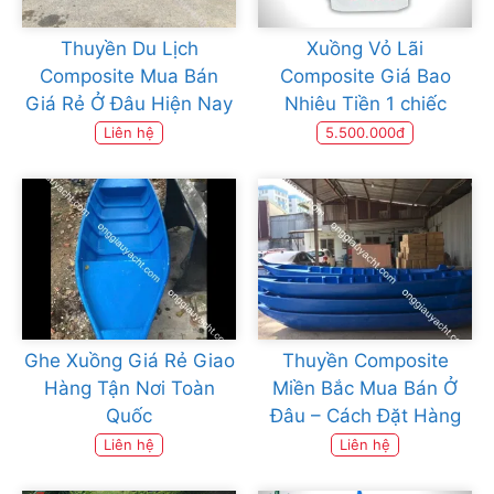
Thuyền Du Lịch
Xuồng Vỏ Lãi
Composite Mua Bán
Composite Giá Bao
Giá Rẻ Ở Đâu Hiện Nay
Nhiêu Tiền 1 chiếc
Liên hệ
5.500.000đ
Ghe Xuồng Giá Rẻ Giao
Thuyền Composite
Hàng Tận Nơi Toàn
Miền Bắc Mua Bán Ở
Quốc
Đâu – Cách Đặt Hàng
Liên hệ
Liên hệ