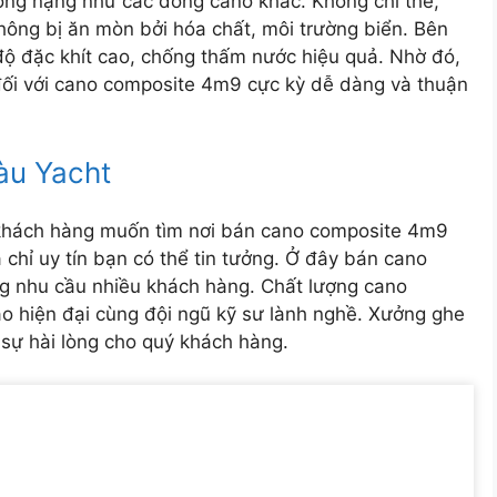
ông nặng như các dòng cano khác. Không chỉ thể,
hông bị ăn mòn bởi hóa chất, môi trường biển. Bên
độ đặc khít cao, chống thấm nước hiệu quả. Nhờ đó,
 đối với cano composite 4m9 cực kỳ dễ dàng và thuận
àu Yacht
khách hàng muốn tìm nơi bán cano composite 4m9
a chỉ uy tín bạn có thể tin tưởng. Ở đây bán cano
ng nhu cầu nhiều khách hàng. Chất lượng cano
ạo hiện đại cùng đội ngũ kỹ sư lành nghề. Xưởng ghe
 sự hài lòng cho quý khách hàng.