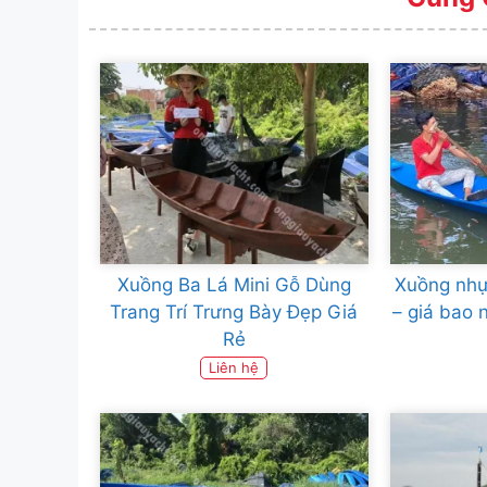
Xuồng Ba Lá Mini Gỗ Dùng
Xuồng nhự
Trang Trí Trưng Bày Đẹp Giá
– giá bao 
Rẻ
Liên hệ