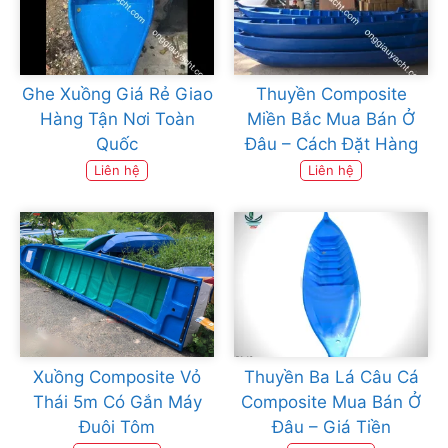
Ghe Xuồng Giá Rẻ Giao
Thuyền Composite
Hàng Tận Nơi Toàn
Miền Bắc Mua Bán Ở
Quốc
Đâu – Cách Đặt Hàng
Liên hệ
Liên hệ
Xuồng Composite Vỏ
Thuyền Ba Lá Câu Cá
Thái 5m Có Gắn Máy
Composite Mua Bán Ở
Đuôi Tôm
Đâu – Giá Tiền