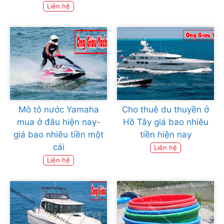
Liên hệ
Mô tô nước Yamaha
Cho thuê du thuyền ở
mua ở đâu hiện nay-
Hồ Tây giá bao nhiêu
giá bao nhiêu tiền một
tiền hiện nay
cái
Liên hệ
Liên hệ