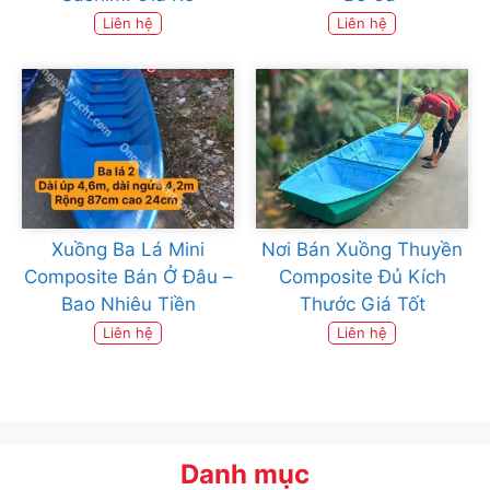
Liên hệ
Liên hệ
Xuồng Ba Lá Mini
Nơi Bán Xuồng Thuyền
Composite Bán Ở Đâu –
Composite Đủ Kích
Bao Nhiêu Tiền
Thước Giá Tốt
Liên hệ
Liên hệ
Danh mục