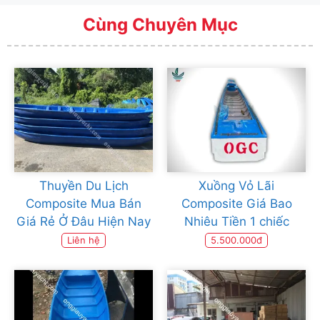
Cùng Chuyên Mục
Thuyền Du Lịch
Xuồng Vỏ Lãi
Composite Mua Bán
Composite Giá Bao
Giá Rẻ Ở Đâu Hiện Nay
Nhiêu Tiền 1 chiếc
Liên hệ
5.500.000đ