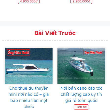
4.900.000đ
2.200.000đ
Bài Viết Trước
Cho thuê du thuyền
Nơi bán cano cao tốc
mini nơi nào có – giá
chất lượng cao uy tín
bao nhiêu tiền một
giá rẻ toàn quốc
chiếc
Liên hệ