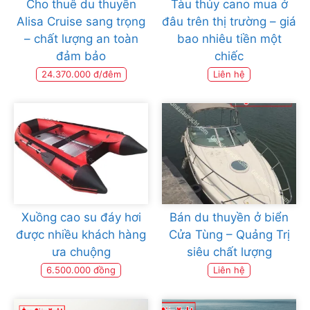
Cho thuê du thuyền
Tàu thủy cano mua ở
Alisa Cruise sang trọng
đâu trên thị trường – giá
– chất lượng an toàn
bao nhiêu tiền một
đảm bảo
chiếc
24.370.000 đ/đêm
Liên hệ
Xuồng cao su đáy hơi
Bán du thuyền ở biển
được nhiều khách hàng
Cửa Tùng – Quảng Trị
ưa chuộng
siêu chất lượng
6.500.000 đồng
Liên hệ