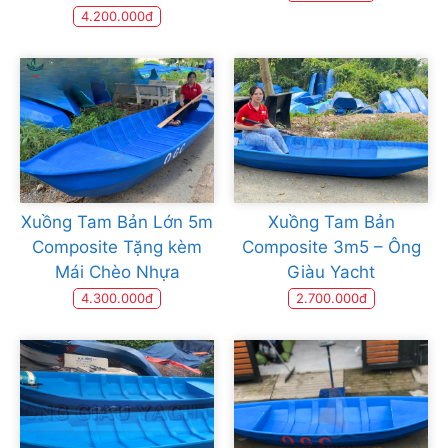
4.200.000đ
Xuồng Tam Bản Lớn 5m
Xuồng Tam Bản
Composite Tặng kèm
Composite 3m5 – Ông
Mái Chèo Nhựa
Giàu Yacht
4.300.000đ
2.700.000đ