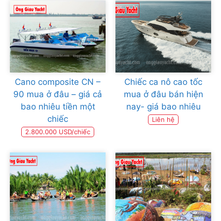
Cano composite CN –
Chiếc ca nô cao tốc
90 mua ở đâu – giá cả
mua ở đâu bán hiện
bao nhiêu tiền một
nay- giá bao nhiêu
chiếc
Liên hệ
2.800.000 USD/chiếc