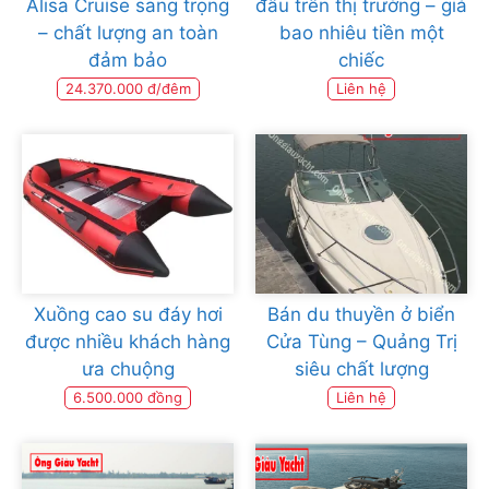
Alisa Cruise sang trọng
đâu trên thị trường – giá
– chất lượng an toàn
bao nhiêu tiền một
đảm bảo
chiếc
24.370.000 đ/đêm
Liên hệ
Xuồng cao su đáy hơi
Bán du thuyền ở biển
được nhiều khách hàng
Cửa Tùng – Quảng Trị
ưa chuộng
siêu chất lượng
6.500.000 đồng
Liên hệ